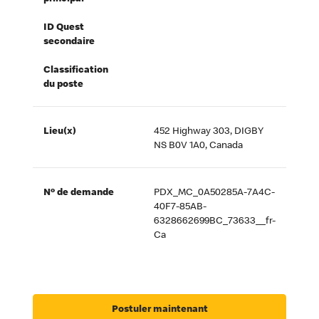
ID Quest
secondaire
Classification
du poste
Lieu(x)
452 Highway 303, DIGBY
NS B0V 1A0, Canada
Nº de demande
PDX_MC_0A50285A-7A4C-
40F7-85AB-
6328662699BC_73633__fr-
Ca
Postuler maintenant