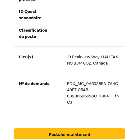
ID Quest
secondaire
Classification
du poste
Lieu(x)
10 Peakview Way, HALIFAX
NS B3M 0G2, Canada
Nº de demande
PDX_MC_0A50285A-7A4C-
40F7-85AB-
6328662699BC_73641__fr-
Ca
Postuler maintenant