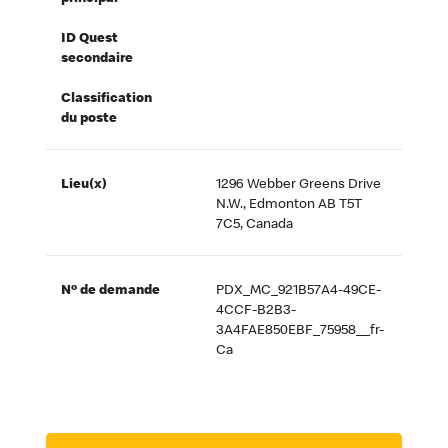
ID Quest
secondaire
Classification
du poste
Lieu(x)
1296 Webber Greens Drive
N.W., Edmonton AB T5T
7C5, Canada
Nº de demande
PDX_MC_921B57A4-49CE-
4CCF-B2B3-
3A4FAE850EBF_75958__fr-
Ca