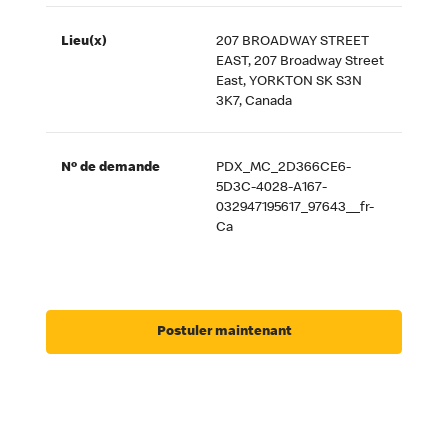
Lieu(x)
207 BROADWAY STREET
EAST, 207 Broadway Street
East, YORKTON SK S3N
3K7, Canada
Nº de demande
PDX_MC_2D366CE6-
5D3C-4028-A167-
032947195617_97643__fr-
Ca
Postuler maintenant