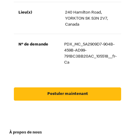
Lieu(x)
240 Hamilton Road,
YORKTON SK S3N 2V7,
Canada
Nº de demande
PDX_MC_5A2909D7-904B-
459B-AD99-
791BC3BB20AC_105518__fr-
Ca
Postuler maintenant
À propos de nous