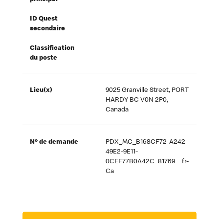
ID Quest
secondaire
Classification
du poste
Lieu(x)
9025 Granville Street, PORT
HARDY BC V0N 2P0,
Canada
Nº de demande
PDX_MC_B168CF72-A242-
49E2-9E11-
0CEF77B0A42C_81769__fr-
Ca