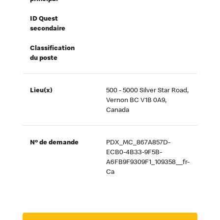
ID Quest
secondaire
Classification
du poste
Lieu(x)
500 - 5000 Silver Star Road,
Vernon BC V1B 0A9,
Canada
Nº de demande
PDX_MC_867A857D-
ECB0-4B33-9F5B-
A6FB9F9309F1_109358__fr-
Ca