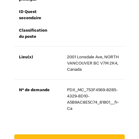
ID Quest
secondaire
Classification
du poste
Lieu(x)
2001 Lonsdale Ave, NORTH
VANCOUVER BC V7M 2K4,
Canada
Nº de demande
PDX_MC_753F4569-8285-
4329-8D10-
A5B9AC8E5C74_81801__fr-
Ca