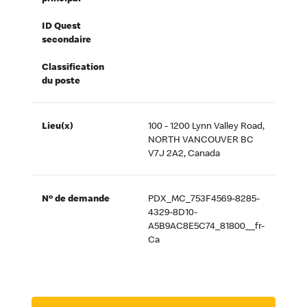
ID Quest
secondaire
Classification
du poste
Lieu(x)
100 - 1200 Lynn Valley Road,
NORTH VANCOUVER BC
V7J 2A2, Canada
Nº de demande
PDX_MC_753F4569-8285-
4329-8D10-
A5B9AC8E5C74_81800__fr-
Ca