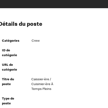
ion à l’égard de nos employés
Détails du poste
ipes directeurs
 équité et inclusion
Catégories
Crew
vers le succès
écurité au travail
ID de
catégorie
dements
URL de
catégorie
Titre du
Caissier·ère /
poste
Cuisinier·ère À
Temps Pleins
Type de
poste