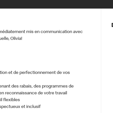
Notre vis
Nos princ
mmédiatement mis en communication avec
Valeurs
lle, Olivia!
Diversité,
En route 
Santé et s
Accommo
tion et de perfectionnement de vos
enant des rabais, des programmes de
en reconnaissance de votre travail
l flexibles
espectueux et inclusif