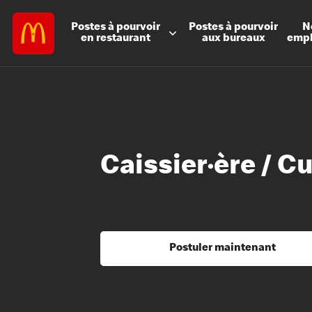
Postes à
pourvoir
Postes à
pourvoir
N
en restaurant
aux bureaux
emp
Caissier·ère / C
Postuler maintenant