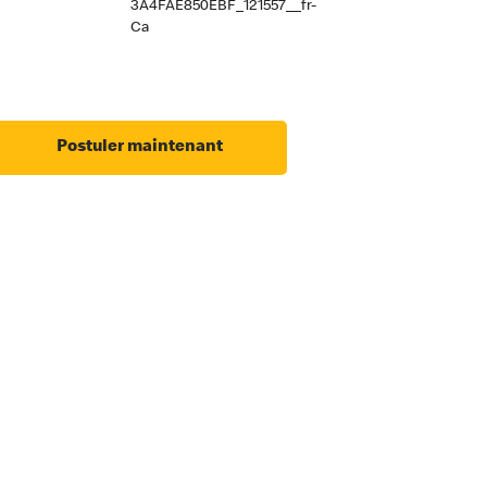
3A4FAE850EBF_121557__fr-
Ca
Postuler maintenant