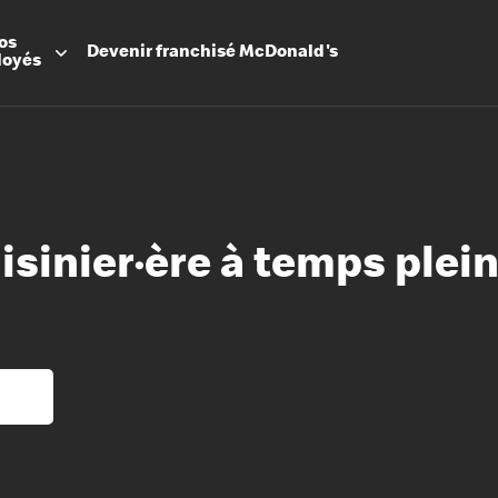
os
Devenir
franchisé
McDonald's
loyés
uisinier·ère à temps plei
Promesse
Avantage
Flexibilit
Apprenti
Les Arche