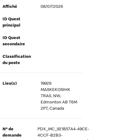
Affiché
08/07/2026
ID Quest
principal
ID Quest
secondaire
Classification
du poste
Lieu(x)
19929
MASKEKOSIHK
TRAIL NW,
Edmonton AB T6M
2P7, Canada
Nº de
PDX_MC_921B57A4-49CE-
demande
4CCF-B2B3-