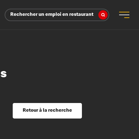
Rechercher un emploi en restaurant
ns
 d’employeur
s sociaux, récompenses et reconnaissance
é
ssage et perfectionnement
s du savoir
Retour à la recherche