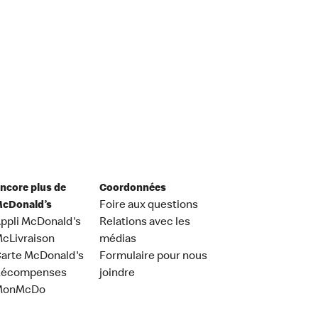
ncore plus de
Coordonnées
cDonald’s
Foire aux questions
ppli McDonald's
Relations avec les
cLivraison
médias
arte McDonald's
Formulaire pour nous
Récompenses
joindre
MonMcDo