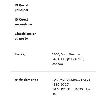
ID Quest
principal
ID Quest
secondaire
Classification
du poste
Lieu(x)
8300, Boul. Newman,
LASALLE QC H8N 1X9,
Canada
Nº de demande
PDX_MC_E4328D24-9F76-
483C-9C37-
89F581C1B135_74690__fr-
Ca