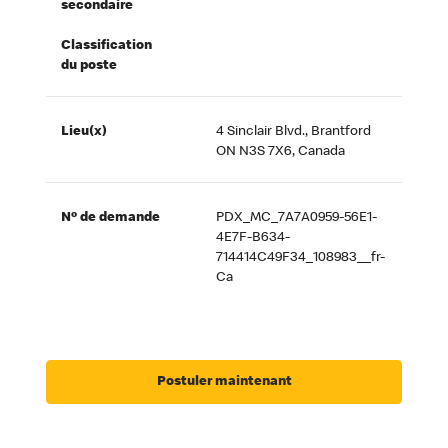
secondaire
Classification
du poste
Lieu(x)
4 Sinclair Blvd., Brantford
ON N3S 7X6, Canada
Nº de demande
PDX_MC_7A7A0959-56E1-
4E7F-B634-
714414C49F34_108983__fr-
Ca
Postuler maintenant