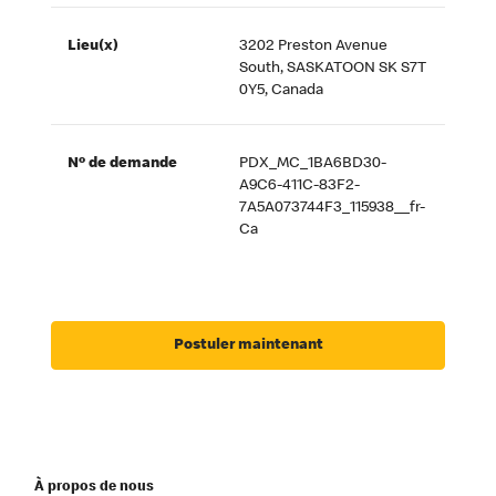
Lieu(x)
3202 Preston Avenue
South, SASKATOON SK S7T
0Y5, Canada
Nº de demande
PDX_MC_1BA6BD30-
A9C6-411C-83F2-
7A5A073744F3_115938__fr-
Ca
Postuler maintenant
À propos de nous