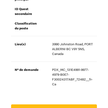
ID Quest
secondaire
Classification
du poste
Lieu(x)
3990 Johnston Road, PORT
ALBERNI BC V9Y 5N5,
Canada
Nº de demande
PDX_MC_131E4991-9977-
4979-B0E7-
F30024317ABF_72482__fr-
Ca