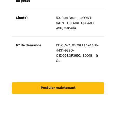
du poste
Lieu(x)
50, Rue Brunet, MONT-
SAINT-HILAIRE QC J3G
4S6, Canada
Nº de demande
PDX_MC_01C6FEF5-4A81-
4431-9E9D-
C1D60B3F3992_80018__fr-
Ca
Postuler maintenant