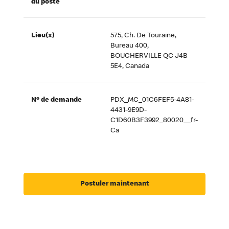
du poste
Lieu(x)
575, Ch. De Touraine,
Bureau 400,
BOUCHERVILLE QC J4B
5E4, Canada
Nº de demande
PDX_MC_01C6FEF5-4A81-
4431-9E9D-
C1D60B3F3992_80020__fr-
Ca
Postuler maintenant