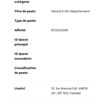
catégorie
Titre du poste
Gérant.e De Département
Type de poste
Affiché
07/23/2026
ID Quest
principal
ID Quest
secondaire
Classification
du poste
Lieu(x)
12, 1re Avenue Est, AMOS
QC J9T 1H3, Canada