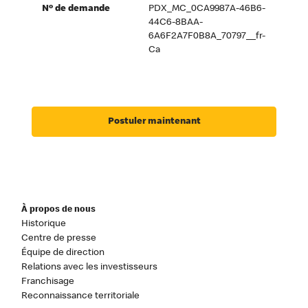
Nº de demande
PDX_MC_0CA9987A-46B6-
44C6-8BAA-
6A6F2A7F0B8A_70797__fr-
Ca
Postuler maintenant
À propos de nous
Historique
Centre de presse
Équipe de direction
Relations avec les investisseurs
Franchisage
Reconnaissance territoriale