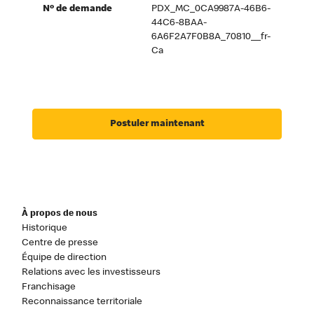
Nº de demande
PDX_MC_0CA9987A-46B6-
44C6-8BAA-
6A6F2A7F0B8A_70810__fr-
Ca
Postuler maintenant
À propos de nous
Historique
Centre de presse
Équipe de direction
Relations avec les investisseurs
Franchisage
Reconnaissance territoriale