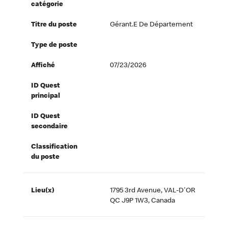
catégorie
Titre du poste
Gérant.e De Département
Type de poste
Affiché
07/23/2026
ID Quest
principal
ID Quest
secondaire
Classification
du poste
Lieu(x)
1795 3rd Avenue, VAL-D'OR
QC J9P 1W3, Canada