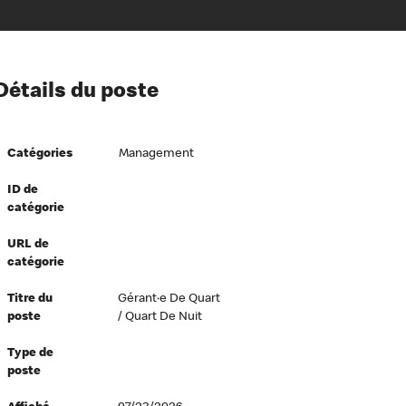
ion à l’égard de nos employés
Détails du poste
ipes directeurs
 équité et inclusion
Catégories
Management
vers le succès
écurité au travail
ID de
catégorie
dements
URL de
catégorie
Titre du
Gérant·e De Quart
poste
/ Quart De Nuit
Type de
poste