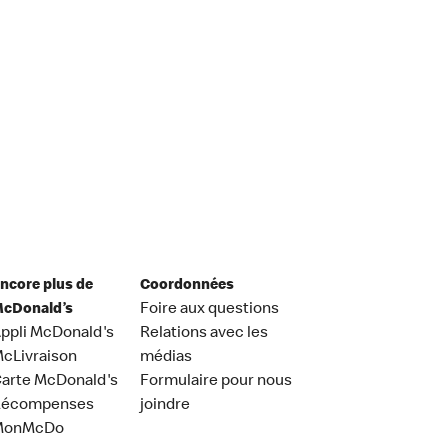
ncore plus de
Coordonnées
cDonald’s
Foire aux questions
ppli McDonald's
Relations avec les
cLivraison
médias
arte McDonald's
Formulaire pour nous
Récompenses
joindre
MonMcDo