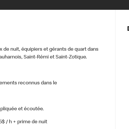
Notre vis
Nos princ
Valeurs
Diversité,
de nuit, équipiers et gérants de quart dans
En route 
auharnois, Saint-Rémi et Saint-Zotique.
Santé et s
Accommo
nements reconnus dans le
n impliquée et écoutée.
5$ / h + prime de nuit