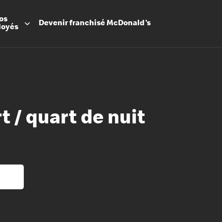
os
Devenir
franchisé
McDonald's
loyés
t / quart de nuit
Promesse
Avantage
Flexibilit
Apprenti
Les Arche