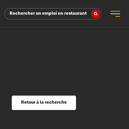
Rechercher un emploi en restaurant
 d’employeur
s sociaux, récompenses et reconnaissance
é
ssage et perfectionnement
s du savoir
Retour à la recherche