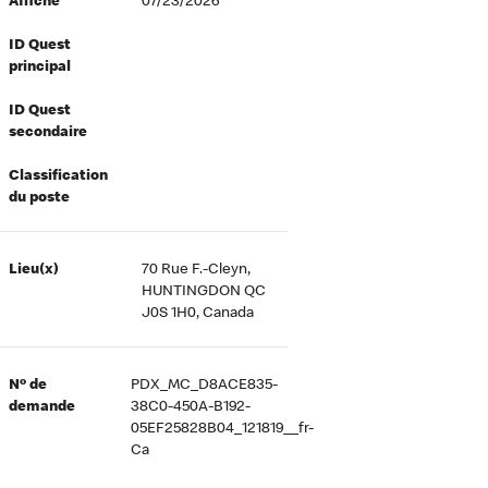
Affiché
07/23/2026
ID Quest
principal
ID Quest
secondaire
Classification
du poste
Lieu(x)
70 Rue F.-Cleyn,
HUNTINGDON QC
J0S 1H0, Canada
Nº de
PDX_MC_D8ACE835-
demande
38C0-450A-B192-
05EF25828B04_121819__fr-
Ca