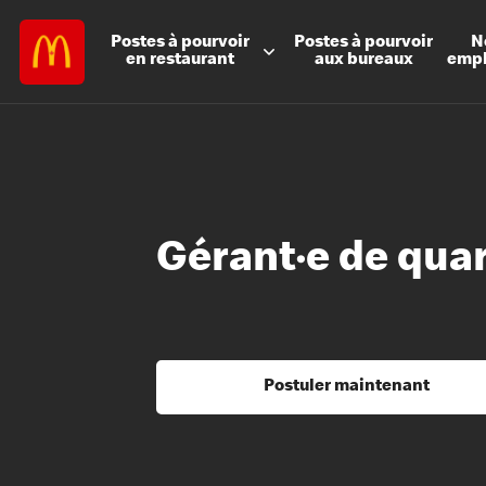
Postes à
pourvoir
Postes à
pourvoir
N
en restaurant
aux bureaux
emp
Gérant·e de quar
Postuler maintenant