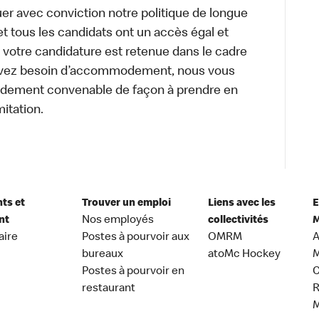
uer avec conviction notre politique de longue
et tous les candidats ont un accès égal et
i votre candidature est retenue dans le cadre
s avez besoin d’accommodement, nous vous
dement convenable de façon à prendre en
itation.
nts et
Trouver un emploi
Liens avec les
E
nt
Nos employés
collectivités
M
aire
Postes à pourvoir aux
OMRM
A
bureaux
atoMc Hockey
M
Postes à pourvoir en
C
restaurant