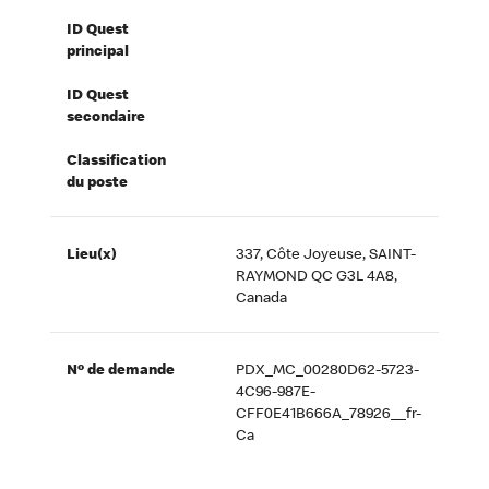
ID Quest
principal
ID Quest
secondaire
Classification
du poste
Lieu(x)
337, Côte Joyeuse, SAINT-
RAYMOND QC G3L 4A8,
Canada
Nº de demande
PDX_MC_00280D62-5723-
4C96-987E-
CFF0E41B666A_78926__fr-
Ca