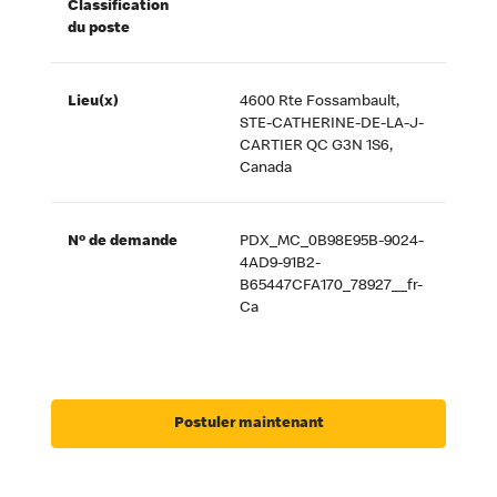
Classification
du poste
Lieu(x)
4600 Rte Fossambault,
STE-CATHERINE-DE-LA-J-
CARTIER QC G3N 1S6,
Canada
Nº de demande
PDX_MC_0B98E95B-9024-
4AD9-91B2-
B65447CFA170_78927__fr-
Ca
Postuler maintenant