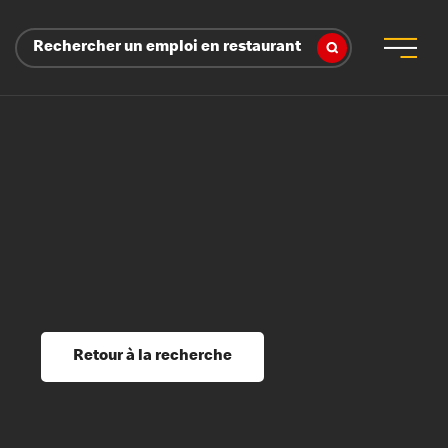
Rechercher un emploi en restaurant
 d’employeur
s sociaux, récompenses et reconnaissance
é
ssage et perfectionnement
s du savoir
Retour à la recherche