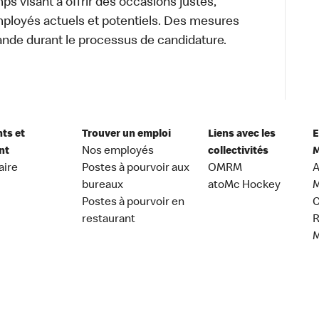
s visant à offrir des occasions justes,
mployés actuels et potentiels. Des mesures
ande durant le processus de candidature.
nts et
Trouver un emploi
Liens avec les
E
nt
Nos employés
collectivités
M
aire
Postes à pourvoir aux
OMRM
A
bureaux
atoMc Hockey
M
Postes à pourvoir en
C
restaurant