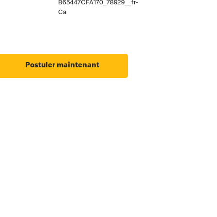
B65447CFA170_78929__fr-
Ca
Postuler maintenant