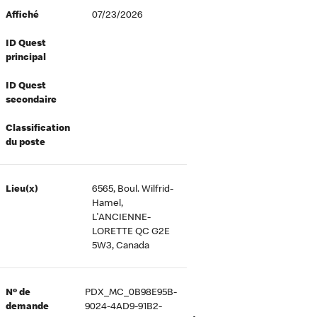
Affiché
07/23/2026
ID Quest
principal
ID Quest
secondaire
Classification
du poste
Lieu(x)
6565, Boul. Wilfrid-
Hamel,
L'ANCIENNE-
LORETTE QC G2E
5W3, Canada
Nº de
PDX_MC_0B98E95B-
demande
9024-4AD9-91B2-