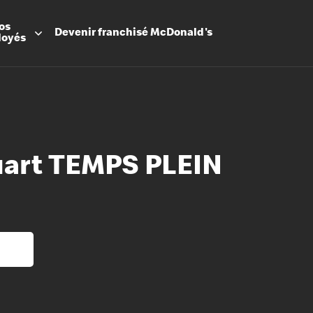
os
Devenir
franchisé
McDonald's
loyés
art TEMPS PLEIN
Promesse
Avantage
Flexibilit
Apprenti
Les Arche