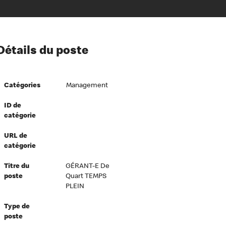
ion à l’égard de nos employés
Détails du poste
ipes directeurs
 équité et inclusion
Catégories
Management
vers le succès
écurité au travail
ID de
catégorie
dements
URL de
catégorie
Titre du
GÉRANT-E De
poste
Quart TEMPS
PLEIN
Type de
poste