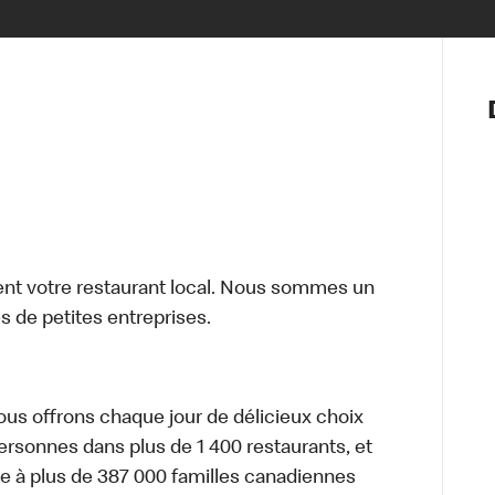
Notre vis
Nos princ
Valeurs
Diversité,
En route 
Santé et s
Accommo
t votre restaurant local. Nous sommes un
 de petites entreprises.
nous offrons chaque jour de délicieux choix
personnes dans plus de 1 400 restaurants, et
e à plus de 387 000 familles canadiennes