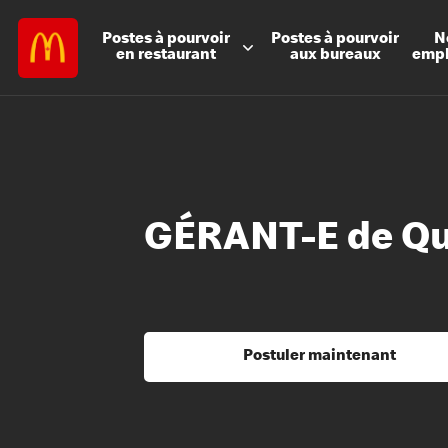
Postes à
pourvoir
Postes à
pourvoir
N
en restaurant
aux bureaux
emp
GÉRANT-E de Qu
Postuler maintenant