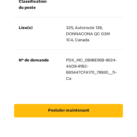
Classification
du poste
Lieu(x)
325, Autoroute 138,
DONNACONA QC G3M
1C4, Canada
Nº de demande
PDX_MC_0B98E95B-9024-
4AD9-91B2-
B65447CFA170_78930__fr-
Ca
Postuler maintenant