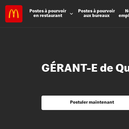
Postes à
pourvoir
Postes à
pourvoir
N
en restaurant
aux bureaux
emp
GÉRANT-E de Qu
Postuler maintenant