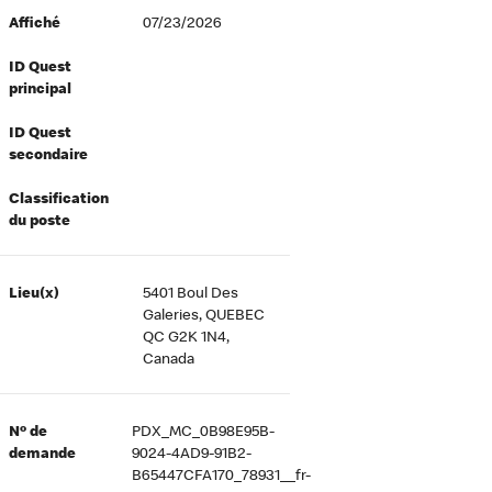
Affiché
07/23/2026
ID Quest
principal
ID Quest
secondaire
Classification
du poste
Lieu(x)
5401 Boul Des
Galeries, QUEBEC
QC G2K 1N4,
Canada
Nº de
PDX_MC_0B98E95B-
demande
9024-4AD9-91B2-
B65447CFA170_78931__fr-