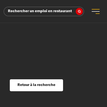
Rechercher un emploi en restaurant
 d’employeur
s sociaux, récompenses et reconnaissance
é
ssage et perfectionnement
s du savoir
Retour à la recherche