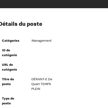
ion à l’égard de nos employés
Détails du poste
ipes directeurs
 équité et inclusion
Catégories
Management
vers le succès
écurité au travail
ID de
catégorie
dements
URL de
catégorie
Titre du
GÉRANT-E De
poste
Quart TEMPS
PLEIN
Type de
poste