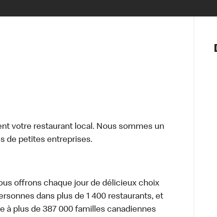
Notre vis
Nos princ
Valeurs
Diversité,
En route 
Santé et s
Accommo
t votre restaurant local. Nous sommes un
 de petites entreprises.
nous offrons chaque jour de délicieux choix
personnes dans plus de 1 400 restaurants, et
e à plus de 387 000 familles canadiennes