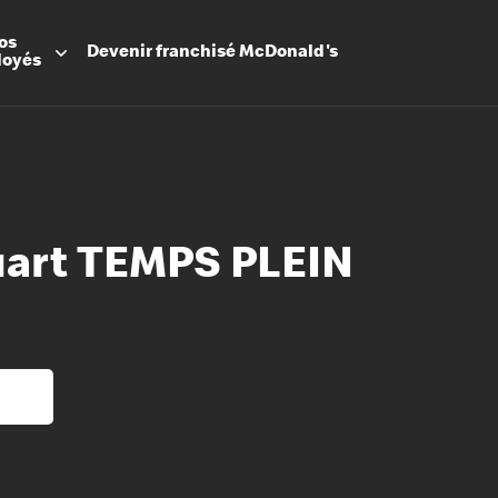
os
Devenir
franchisé
McDonald's
loyés
art TEMPS PLEIN
Promesse
Avantage
Flexibilit
Apprenti
Les Arche