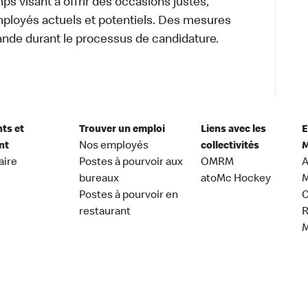
s visant à offrir des occasions justes,
mployés actuels et potentiels. Des mesures
ande durant le processus de candidature.
nts et
Trouver un emploi
Liens avec les
E
nt
Nos employés
collectivités
M
aire
Postes à pourvoir aux
OMRM
A
bureaux
atoMc Hockey
M
Postes à pourvoir en
C
restaurant