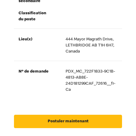
secondaire
Classification
du poste
Lieu(x)
444 Mayor Magrath Drive,
LETHBRIDGE AB T1H 6H7,
Canada
Nº de demande
PDX_MC_722F1833-9C1B-
4813-AB8E-
24D181299CAF_72616__fr-
Ca
Postuler maintenant