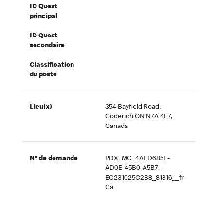
ID Quest
principal
ID Quest
secondaire
Classification
du poste
Lieu(x)
354 Bayfield Road,
Goderich ON N7A 4E7,
Canada
Nº de demande
PDX_MC_4AED685F-
AD0E-45B0-A5B7-
EC231025C2B8_81316__fr-
Ca