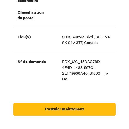
secondaire
Classification
du poste
Lieu(x)
2002 Aurora Blvd., REGINA
SK S4V 3T7, Canada
Nº de demande
PDX_MC_45DAC78D-
4F4D-4488-967C-
2E1719966A40_81806__fr-
Ca
Postuler maintenant