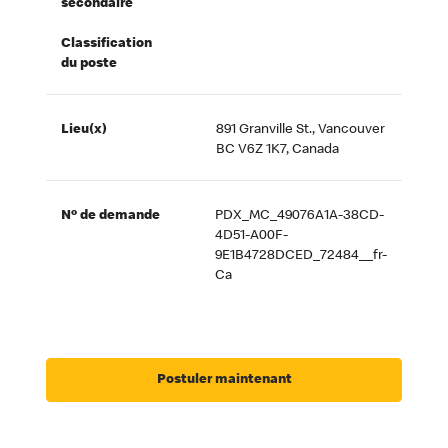
secondaire
Classification
du poste
Lieu(x)
891 Granville St., Vancouver
BC V6Z 1K7, Canada
Nº de demande
PDX_MC_49076A1A-38CD-
4D51-A00F-
9E1B4728DCED_72484__fr-
Ca
Postuler maintenant