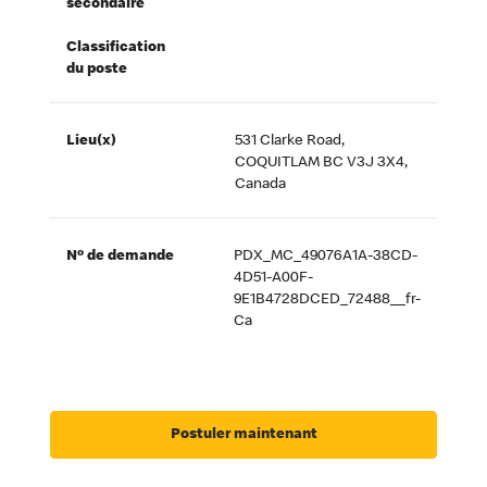
secondaire
Classification
du poste
Lieu(x)
531 Clarke Road,
COQUITLAM BC V3J 3X4,
Canada
Nº de demande
PDX_MC_49076A1A-38CD-
4D51-A00F-
9E1B4728DCED_72488__fr-
Ca
Postuler maintenant