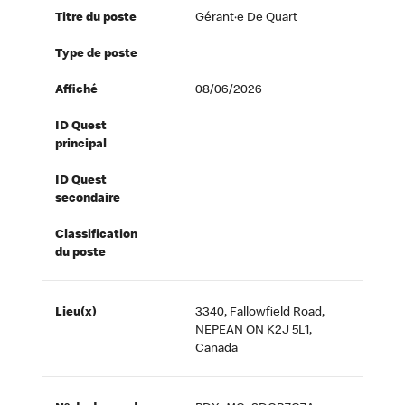
Titre du poste
Gérant·e De Quart
Type de poste
Affiché
08/06/2026
ID Quest
principal
ID Quest
secondaire
Classification
du poste
Lieu(x)
3340, Fallowfield Road,
NEPEAN ON K2J 5L1,
Canada