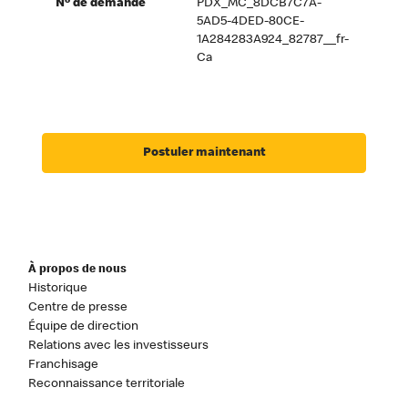
Nº de demande
PDX_MC_8DCB7C7A-
5AD5-4DED-80CE-
1A284283A924_82787__fr-
Ca
Postuler maintenant
À propos de nous
Historique
Centre de presse
Équipe de direction
Relations avec les investisseurs
Franchisage
Reconnaissance territoriale