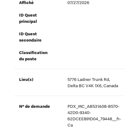
Affiché
07/27/2026
ID Quest
principal
ID Quest
secondaire
Classification
du poste
Lieu(x)
5776 Ladner Trunk Rd,
Delta BC V4K 1X6, Canada
Nº de demande
PDX_MC_AB531A08-B570-
42D0-9340-
62DCEE891D04_79448__fr-
Ca