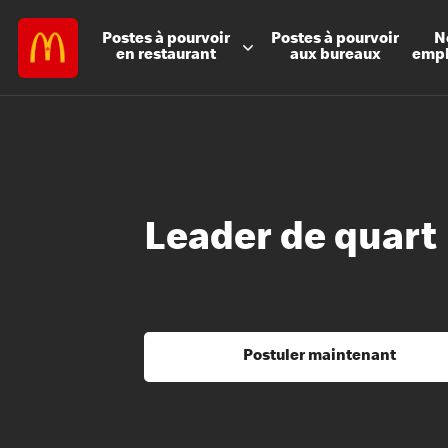
Postes à
pourvoir
Postes à
pourvoir
N
en restaurant
aux bureaux
emp
Leader de quart
Postuler maintenant