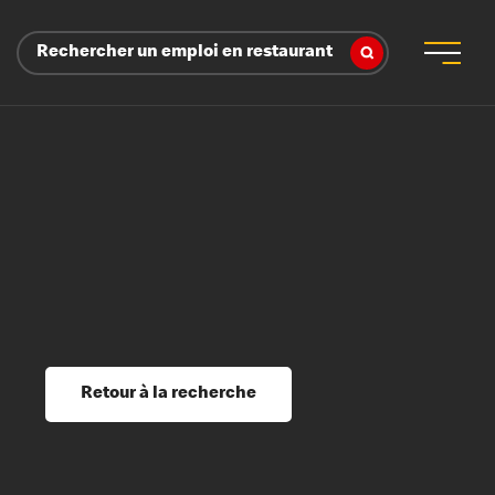
Rechercher un emploi en restaurant
 d’employeur
s sociaux, récompenses et reconnaissance
é
ssage et perfectionnement
s du savoir
Retour à la recherche