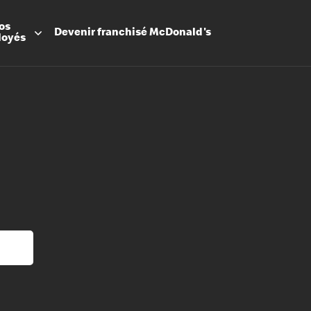
os
Devenir
franchisé
McDonald's
loyés
Promesse
Avantage
Flexibilit
Apprenti
Les Arche