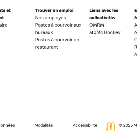
nts et
Trouver un emploi
Liens avec les
E
nt
Nos employés
collectivités
M
aire
Postes à pourvoir aux
OMRM
A
bureaux
atoMc Hockey
M
Postes à pourvoir en
C
restaurant
données
Modalités
Accessibilité
© 2025 Mc