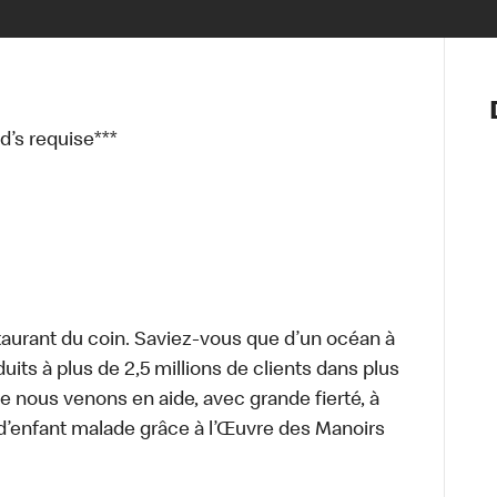
Notre vis
Nos princ
’s requise***
Valeurs
Diversité,
En route 
Santé et s
Accommo
aurant du coin. Saviez-vous que d’un océan à
uits à plus de 2,5 millions de clients dans plus
e nous venons en aide, avec grande fierté, à
d’enfant malade grâce à l’Œuvre des Manoirs