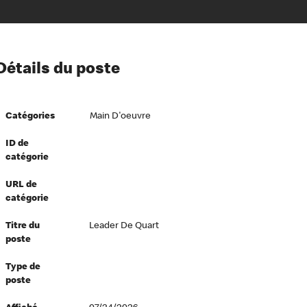
ion à l’égard de nos employés
Détails du poste
ipes directeurs
 équité et inclusion
Catégories
Main D'oeuvre
vers le succès
écurité au travail
ID de
catégorie
dements
URL de
catégorie
Titre du
Leader De Quart
poste
Type de
poste