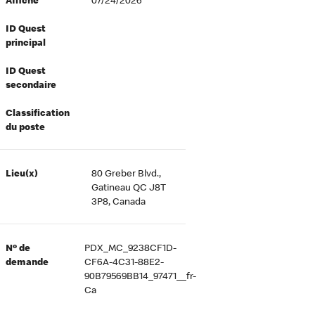
Affiché
07/24/2026
ID Quest
principal
ID Quest
secondaire
Classification
du poste
Lieu(x)
80 Greber Blvd.,
Gatineau QC J8T
3P8, Canada
Nº de
PDX_MC_9238CF1D-
demande
CF6A-4C31-88E2-
90B79569BB14_97471__fr-
Ca