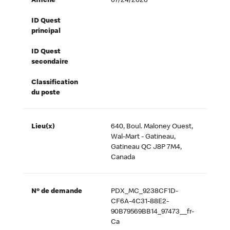
Affiché
07/24/2026
ID Quest
principal
ID Quest
secondaire
Classification
du poste
Lieu(x)
640, Boul. Maloney Ouest,
Wal-Mart - Gatineau,
Gatineau QC J8P 7M4,
Canada
Nº de demande
PDX_MC_9238CF1D-
CF6A-4C31-88E2-
90B79569BB14_97473__fr-
Ca