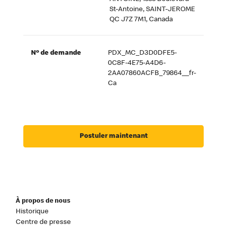
St-Antoine, SAINT-JEROME
QC J7Z 7M1, Canada
Nº de demande
PDX_MC_D3D0DFE5-
0C8F-4E75-A4D6-
2AA07860ACFB_79864__fr-
Ca
Postuler maintenant
À propos de nous
Historique
Centre de presse