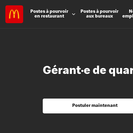
Postes à
pourvoir
Postes à
pourvoir
N
en restaurant
aux bureaux
emp
Gérant·e de qua
Postuler maintenant