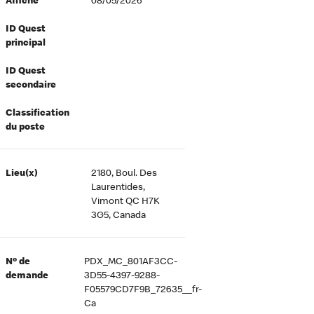
Affiché
08/05/2026
ID Quest
principal
ID Quest
secondaire
Classification
du poste
Lieu(x)
2180, Boul. Des
Laurentides,
Vimont QC H7K
3G5, Canada
Nº de
PDX_MC_801AF3CC-
demande
3D55-4397-9288-
F05579CD7F9B_72635__fr-
Ca