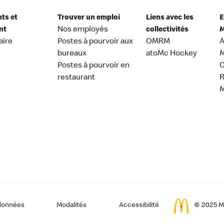
nts et
Trouver un emploi
Liens avec les
E
nt
Nos employés
collectivités
M
aire
Postes à pourvoir aux
OMRM
A
bureaux
atoMc Hockey
M
Postes à pourvoir en
C
restaurant
données
Modalités
Accessibilité
© 2025 Mc