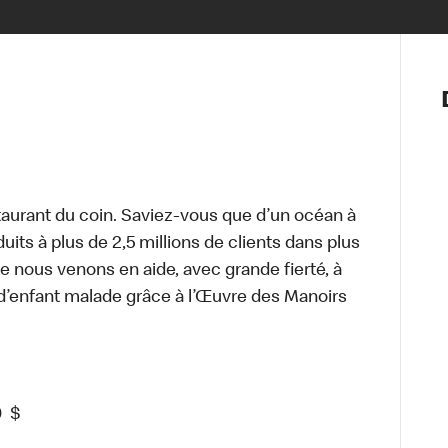
Notre vis
Nos princ
Valeurs
Diversité,
En route 
Santé et s
aurant du coin. Saviez-vous que d’un océan à
Accommo
uits à plus de 2,5 millions de clients dans plus
e nous venons en aide, avec grande fierté, à
d’enfant malade grâce à l’Œuvre des Manoirs
0
$