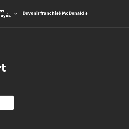
os
Devenir
franchisé
McDonald's
loyés
rt
Promesse
Avantage
Flexibilit
Apprenti
Les Arche