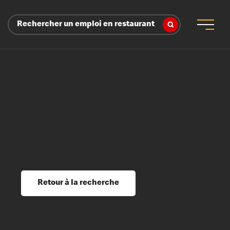
Rechercher un emploi en restaurant
 d’employeur
s sociaux, récompenses et reconnaissance
é
ssage et perfectionnement
s du savoir
Retour à la recherche