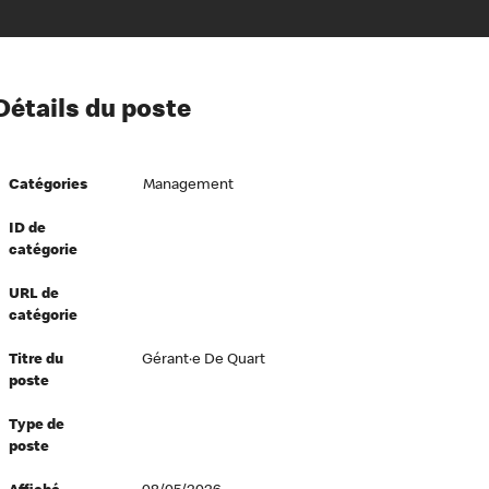
ion à l’égard de nos employés
Détails du poste
ipes directeurs
 équité et inclusion
Catégories
Management
vers le succès
écurité au travail
ID de
catégorie
dements
URL de
catégorie
Titre du
Gérant·e De Quart
poste
Type de
poste