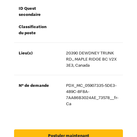
ID Quest
secondaire
Classification
du poste
Lieu(x)
20390 DEWDNEY TRUNK
RD., MAPLE RIDGE BC V2X
3E3, Canada
Nº de demande
PDX_MC_05907335-5DE3-
489C-8F8A-
7AA86B3024AE_73578__fr-
Ca
Postuler maintenant