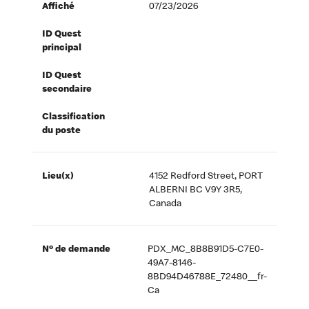
Affiché
07/23/2026
ID Quest
principal
ID Quest
secondaire
Classification
du poste
Lieu(x)
4152 Redford Street, PORT
ALBERNI BC V9Y 3R5,
Canada
Nº de demande
PDX_MC_8B8B91D5-C7E0-
49A7-8146-
8BD94D46788E_72480__fr-
Ca