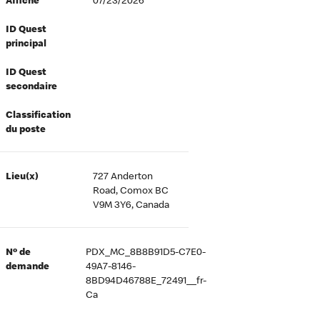
Affiché
07/23/2026
ID Quest
principal
ID Quest
secondaire
Classification
du poste
Lieu(x)
727 Anderton
Road, Comox BC
V9M 3Y6, Canada
Nº de
PDX_MC_8B8B91D5-C7E0-
demande
49A7-8146-
8BD94D46788E_72491__fr-
Ca