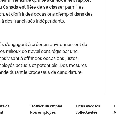
des aliments de qualité à un excellent rapport
u Canada est fière de se classer parmi les
on, et d’offrir des occasions d’emploi dans des
u à des franchisés indépendants.
és s’engagent à créer un environnement de
 Nos milieux de travail sont régis par une
s visant à offrir des occasions justes,
mployés actuels et potentiels. Des mesures
ande durant le processus de candidature.
nts et
Trouver un emploi
Liens avec les
E
nt
Nos employés
collectivités
M