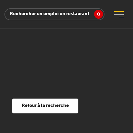
Rechercher un emploi en restaurant
 d’employeur
s sociaux, récompenses et reconnaissance
é
ssage et perfectionnement
s du savoir
Retour à la recherche