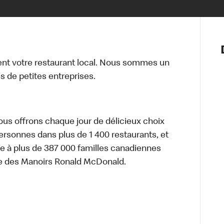
Notre vis
Nos princ
t votre restaurant local. Nous sommes un
Valeurs
 de petites entreprises.
Diversité,
En route 
Santé et s
Accommo
nous offrons chaque jour de délicieux choix
personnes dans plus de 1 400 restaurants, et
e à plus de 387 000 familles canadiennes
re des Manoirs Ronald McDonald.