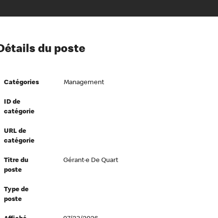
ion à l’égard de nos employés
Détails du poste
ipes directeurs
 équité et inclusion
Catégories
Management
vers le succès
écurité au travail
ID de
catégorie
dements
URL de
catégorie
Titre du
Gérant·e De Quart
poste
Type de
poste