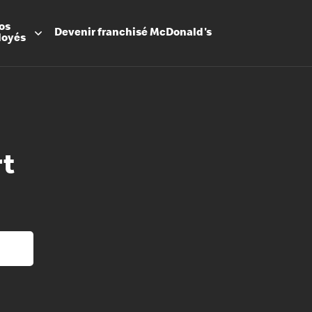
os
Devenir
franchisé
McDonald's
loyés
rt
Promesse
Avantage
Flexibilit
Apprenti
Les Arche