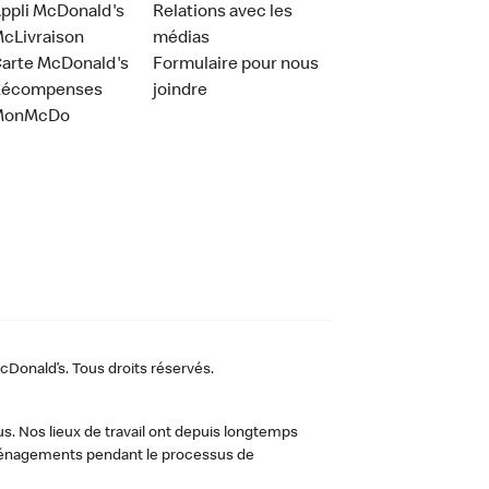
ppli McDonald's
Relations avec les
cLivraison
médias
arte McDonald's
Formulaire pour nous
Récompenses
joindre
MonMcDo
Donald’s. Tous droits réservés.
us. Nos lieux de travail ont depuis longtemps
 aménagements pendant le processus de