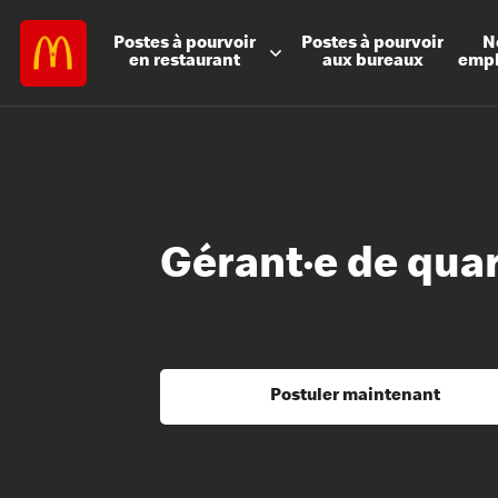
Postes à
pourvoir
Postes à
pourvoir
N
en restaurant
aux bureaux
emp
Gérant·e de qua
Postuler maintenant