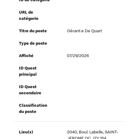
ID de catégorie
URL de
catégorie
Titre du poste
Gérant·e De Quart
Type de poste
Affiché
07/29/2026
ID Quest
principal
ID Quest
secondaire
Classification
du poste
Lieu(x)
2040, Boul. Labelle, SAINT-
JEROME QC J7Y 1S4,