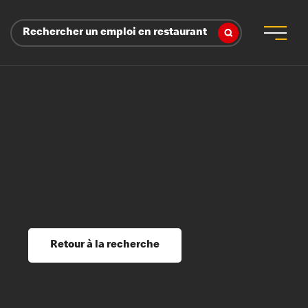
Rechercher un emploi en restaurant
 d’employeur
s sociaux, récompenses et reconnaissance
é
ssage et perfectionnement
s du savoir
Retour à la recherche