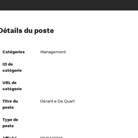
ion à l’égard de nos employés
Détails du poste
ipes directeurs
 équité et inclusion
Catégories
Management
vers le succès
écurité au travail
ID de
catégorie
dements
URL de
catégorie
Titre du
Gérant·e De Quart
poste
Type de
poste