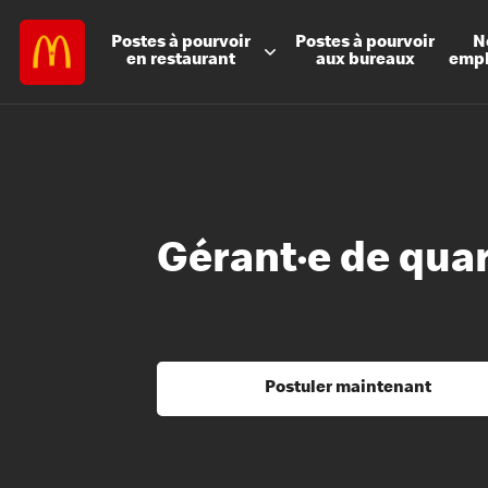
Postes à
pourvoir
Postes à
pourvoir
N
en restaurant
aux bureaux
emp
Gérant·e de qua
Postuler maintenant