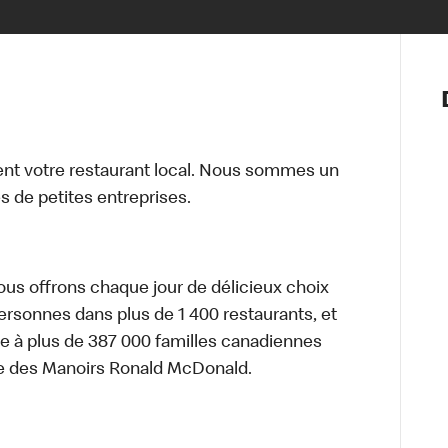
Notre vis
Nos princ
Valeurs
Diversité,
t votre restaurant local. Nous sommes un
En route 
 de petites entreprises.
Santé et s
Accommo
nous offrons chaque jour de délicieux choix
personnes dans plus de 1 400 restaurants, et
e à plus de 387 000 familles canadiennes
re des Manoirs Ronald McDonald.