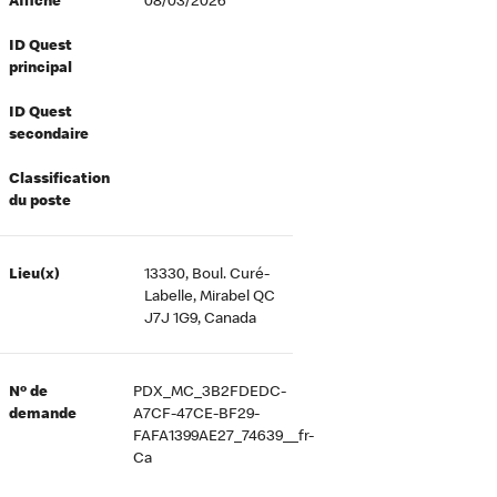
Affiché
08/03/2026
ID Quest
principal
ID Quest
secondaire
Classification
du poste
Lieu(x)
13330, Boul. Curé-
Labelle, Mirabel QC
J7J 1G9, Canada
Nº de
PDX_MC_3B2FDEDC-
demande
A7CF-47CE-BF29-
FAFA1399AE27_74639__fr-
Ca