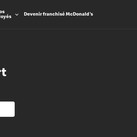
os
Devenir
franchisé
McDonald's
loyés
rt
Promesse
Avantage
Flexibilit
Apprenti
Les Arche