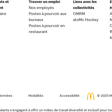
nts et
Trouver un emploi
Liens avec les
E
nt
Nos employés
collectivités
M
aire
Postes à pourvoir aux
OMRM
A
bureaux
atoMc Hockey
M
Postes à pourvoir en
C
restaurant
données
Modalités
Accessibilité
© 2025 Mc
ts s'engagent à offrir un milieu de travail diversifié et inclusif pour to