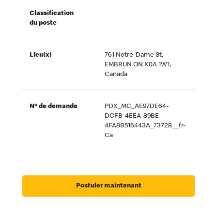
Classification
du poste
Lieu(x)
761 Notre-Dame St,
EMBRUN ON K0A 1W1,
Canada
Nº de demande
PDX_MC_AE97DE64-
DCFB-4EEA-89BE-
4FA8B516443A_73728__fr-
Ca
Postuler maintenant