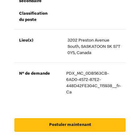
secondaire
Classification
du poste
Lieu(x)
3202 Preston Avenue
South, SASKATOON SK S7T
0Y5, Canada
Nº de demande
PDX_MC_0DB563CB-
6AD0-4572-87E2-
448D42FE304C_115938__fr-
Ca
Postuler maintenant