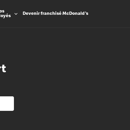
os
Devenir
franchisé
McDonald's
loyés
rt
Promesse
Avantage
Flexibilit
Apprenti
Les Arche