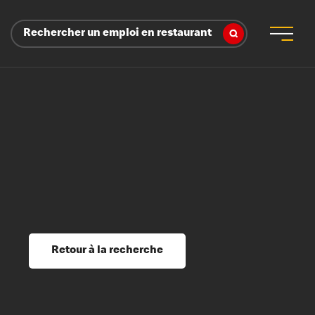
Rechercher un emploi en restaurant
 d’employeur
s sociaux, récompenses et reconnaissance
é
ssage et perfectionnement
s du savoir
Retour à la recherche