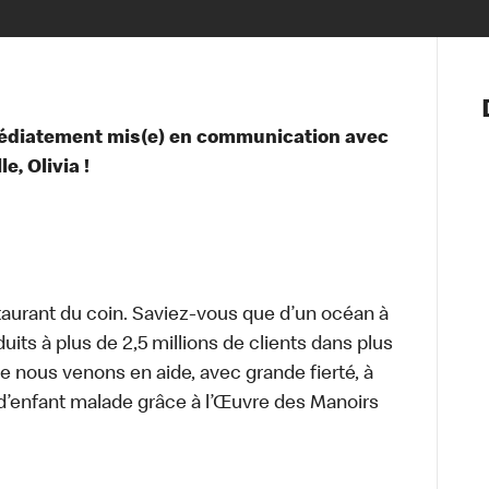
Notre vis
Nos princ
médiatement mis(e) en communication avec
Valeurs
, Olivia !
Diversité,
En route 
Santé et s
Accommo
aurant du coin. Saviez-vous que d’un océan à
uits à plus de 2,5 millions de clients dans plus
e nous venons en aide, avec grande fierté, à
d’enfant malade grâce à l’Œuvre des Manoirs