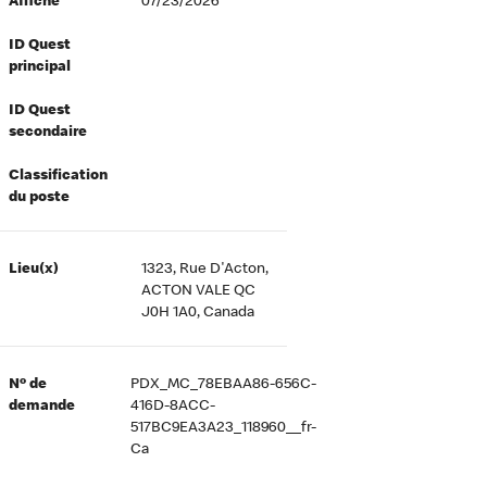
Affiché
07/23/2026
ID Quest
principal
ID Quest
secondaire
Classification
du poste
Lieu(x)
1323, Rue D'Acton,
ACTON VALE QC
J0H 1A0, Canada
Nº de
PDX_MC_78EBAA86-656C-
demande
416D-8ACC-
517BC9EA3A23_118960__fr-
Ca