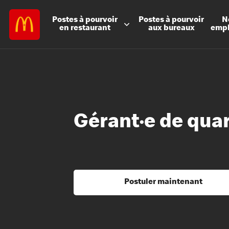
Postes à
pourvoir
Postes à
pourvoir
N
en restaurant
aux bureaux
emp
Gérant·e de qua
Postuler maintenant