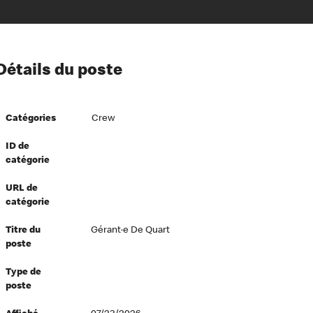
ion à l’égard de nos employés
Détails du poste
ipes directeurs
 équité et inclusion
Catégories
Crew
vers le succès
écurité au travail
ID de
catégorie
dements
URL de
catégorie
Titre du
Gérant·e De Quart
poste
Type de
poste