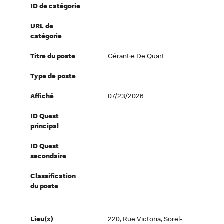
ID de catégorie
URL de
catégorie
Titre du poste
Gérant·e De Quart
Type de poste
Affiché
07/23/2026
ID Quest
principal
ID Quest
secondaire
Classification
du poste
Lieu(x)
220, Rue Victoria, Sorel-