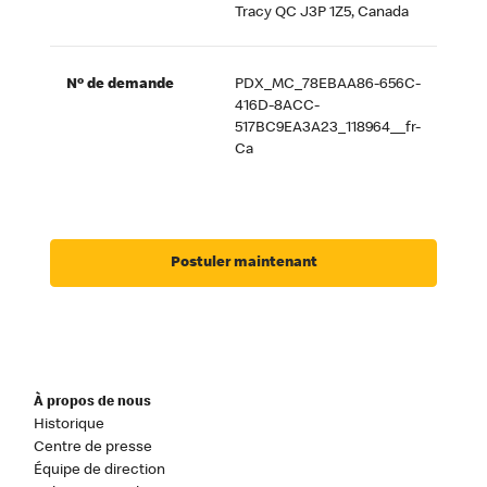
Tracy QC J3P 1Z5, Canada
Nº de demande
PDX_MC_78EBAA86-656C-
416D-8ACC-
517BC9EA3A23_118964__fr-
Ca
Postuler maintenant
À propos de nous
Historique
Centre de presse
Équipe de direction