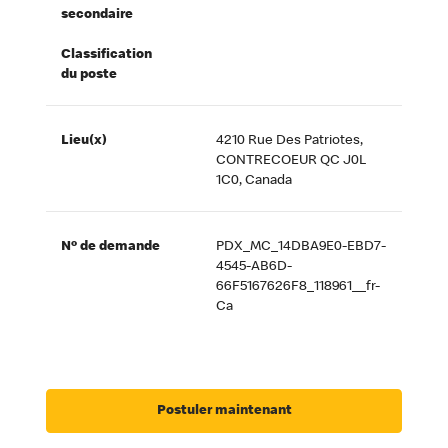
secondaire
Classification
du poste
Lieu(x)
4210 Rue Des Patriotes,
CONTRECOEUR QC J0L
1C0, Canada
Nº de demande
PDX_MC_14DBA9E0-EBD7-
4545-AB6D-
66F5167626F8_118961__fr-
Ca
Postuler maintenant