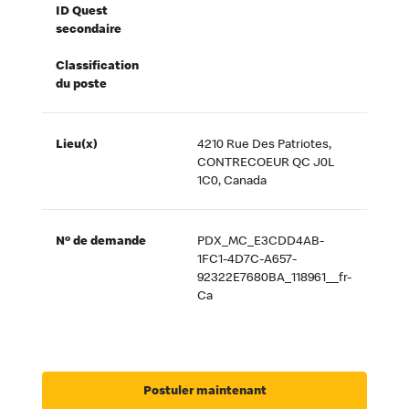
ID Quest
secondaire
Classification
du poste
Lieu(x)
4210 Rue Des Patriotes,
CONTRECOEUR QC J0L
1C0, Canada
Nº de demande
PDX_MC_E3CDD4AB-
1FC1-4D7C-A657-
92322E7680BA_118961__fr-
Ca
Postuler maintenant