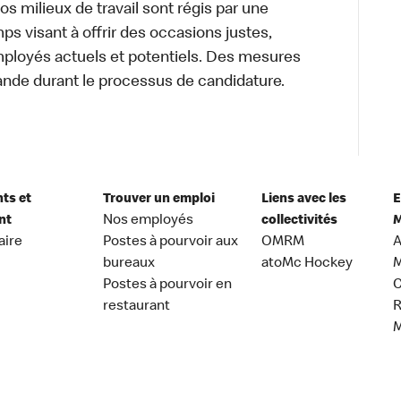
 Nos milieux de travail sont régis par une
s visant à offrir des occasions justes,
mployés actuels et potentiels. Des mesures
ande durant le processus de candidature.
nts et
Trouver un emploi
Liens avec les
E
nt
Nos employés
collectivités
M
aire
Postes à pourvoir aux
OMRM
A
bureaux
atoMc Hockey
M
Postes à pourvoir en
C
restaurant