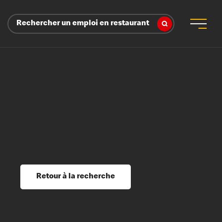
Rechercher un emploi en restaurant
 d’employeur
s sociaux, récompenses et reconnaissance
é
ssage et perfectionnement
s du savoir
Retour à la recherche