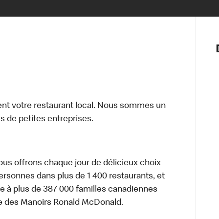
Notre vis
Nos princ
Valeurs
Diversité,
En route 
Santé et s
t votre restaurant local. Nous sommes un
Accommo
 de petites entreprises.
nous offrons chaque jour de délicieux choix
personnes dans plus de 1 400 restaurants, et
e à plus de 387 000 familles canadiennes
re des Manoirs Ronald McDonald.