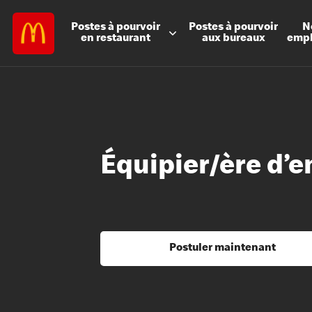
Postes à
pourvoir
Postes à
pourvoir
N
en restaurant
aux bureaux
emp
Équipier/ère d’e
Postuler maintenant