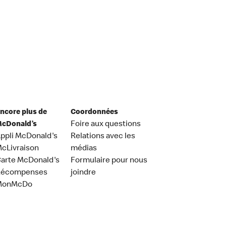
ncore plus de
Coordonnées
cDonald’s
Foire aux questions
ppli McDonald's
Relations avec les
cLivraison
médias
arte McDonald's
Formulaire pour nous
Récompenses
joindre
MonMcDo