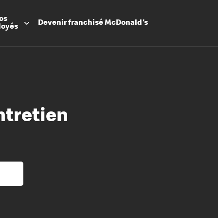
os
Devenir
franchisé
McDonald's
loyés
ntretien
Promesse
Avantage
Flexibilit
Apprenti
Les Arche