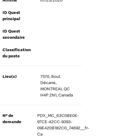
Affiché
07/23/2026
ID Quest
principal
ID Quest
secondaire
Classification
du poste
Lieu(x)
7570, Boul.
Décarie,
MONTREAL QC
H4P 2N1, Canada
Nº de
PDX_MC_63C0BE0E-
demande
97CE-42CC-9393-
09E420B182C0_74692__fr-
Ca