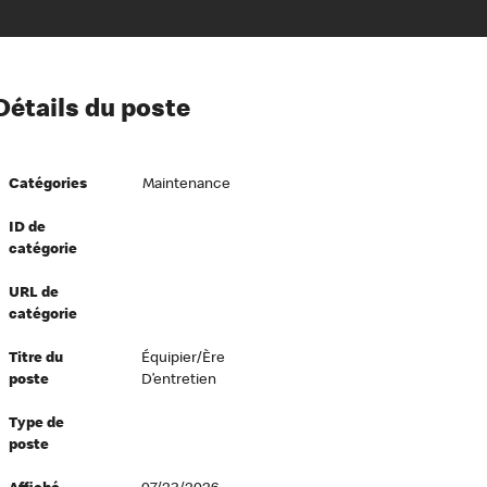
ion à l’égard de nos employés
Détails du poste
ipes directeurs
 équité et inclusion
Catégories
Maintenance
vers le succès
écurité au travail
ID de
catégorie
dements
URL de
catégorie
Titre du
Équipier/ère
poste
D’entretien
Type de
poste