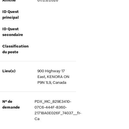
Affiché
07/23/2026
ID Quest
principal
ID Quest
secondaire
Classification
du poste
Lieu(x)
900 Highway 17
East, KENORA ON
P9N 1L9, Canada
Nº de
PDX_MC_829E3410-
demande
07C6-444F-8360-
21718A0E026F_74037__fr-
Ca