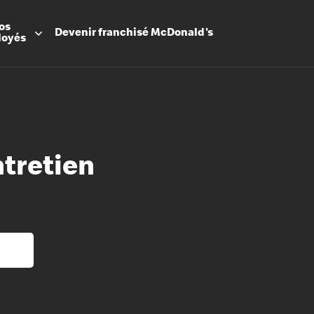
os
Devenir
franchisé
McDonald's
loyés
ntretien
Promesse
Avantage
Flexibilit
Apprenti
Les Arche