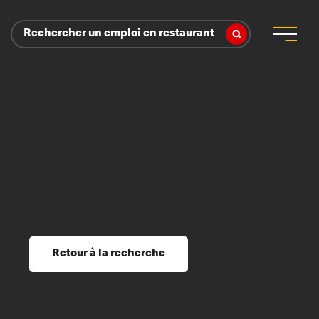
Rechercher un emploi en restaurant
 d’employeur
s sociaux, récompenses et reconnaissance
é
ssage et perfectionnement
s du savoir
Retour à la recherche