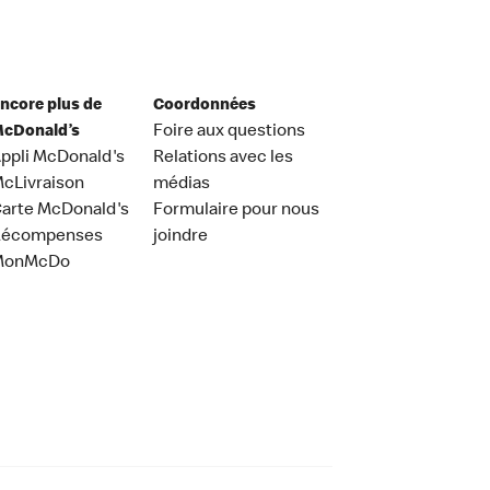
ncore plus de
Coordonnées
cDonald’s
Foire aux questions
ppli McDonald's
Relations avec les
cLivraison
médias
arte McDonald's
Formulaire pour nous
Récompenses
joindre
MonMcDo