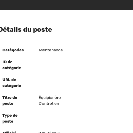
ion à l’égard de nos employés
Détails du poste
ipes directeurs
 équité et inclusion
Catégories
Maintenance
vers le succès
écurité au travail
ID de
catégorie
dements
URL de
catégorie
Titre du
Équipier·ère
poste
D’entretien
Type de
poste