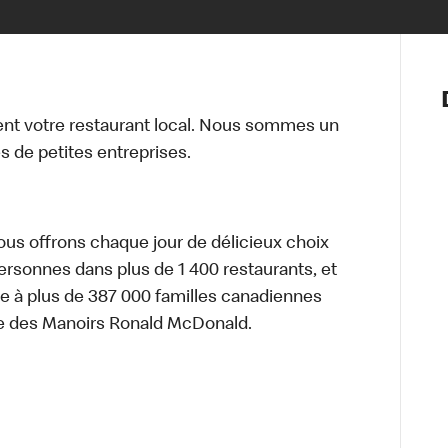
Notre vis
Nos princ
t votre restaurant local. Nous sommes un
Valeurs
 de petites entreprises.
Diversité,
En route 
Santé et s
Accommo
nous offrons chaque jour de délicieux choix
personnes dans plus de 1 400 restaurants, et
e à plus de 387 000 familles canadiennes
re des Manoirs Ronald McDonald.