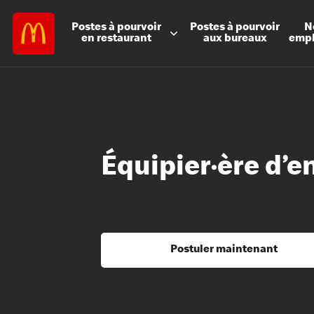
Postes à
pourvoir
Postes à
pourvoir
N
en restaurant
aux bureaux
emp
Équipier·ère d’e
Postuler maintenant