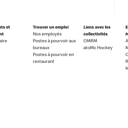
nts et
Trouver un emploi
Liens avec les
E
nt
Nos employés
collectivités
M
aire
Postes à pourvoir aux
OMRM
A
bureaux
atoMc Hockey
M
Postes à pourvoir en
C
restaurant