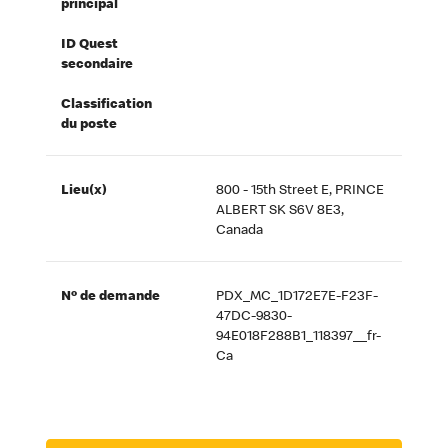
principal
ID Quest
secondaire
Classification
du poste
Lieu(x)
800 - 15th Street E, PRINCE
ALBERT SK S6V 8E3,
Canada
Nº de demande
PDX_MC_1D172E7E-F23F-
47DC-9830-
94E018F288B1_118397__fr-
Ca