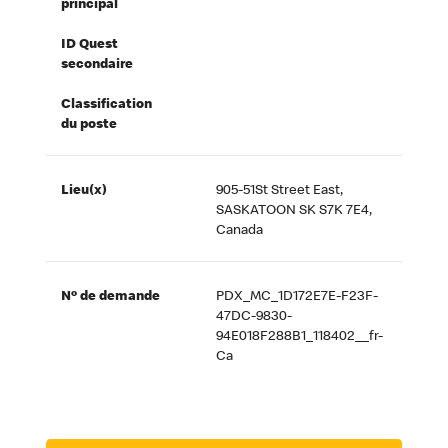
principal
ID Quest
secondaire
Classification
du poste
Lieu(x)
905-51St Street East,
SASKATOON SK S7K 7E4,
Canada
Nº de demande
PDX_MC_1D172E7E-F23F-
47DC-9830-
94E018F288B1_118402__fr-
Ca